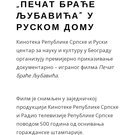
„ПЕЧАТ БРАЋЕ
ЉУБАВИЋА“ У
РУСКОМ ДОМУ
Кинотека Републике Српске и Руски
центар за науку и културу у Београду
организују премијерно приказивање
документарно – играног филма
Печат
браће Љубавића.
Филм је снимљен у заједничкој
продукцији Кинотеке Републике Српске
и Радио телевизије Републике Српске
поводом 500 година од оснивања
горажданске штампарије.