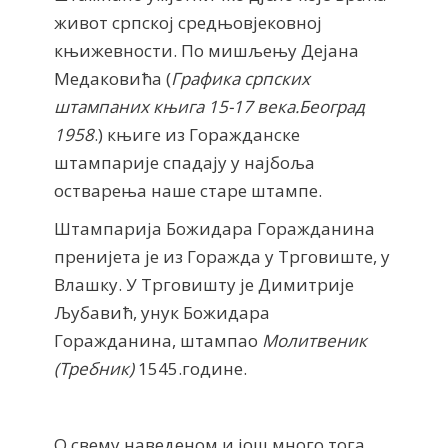
живот српској средњовјековној
књижевности. По мишљењу Дејана
Медаковића (
Графика српских
штампаних књига 15-17 века.Београд
1958
.) књиге из Горажданске
штампарије спадају у најбоља
остварења наше старе штампе.
Штампарија Божидара Горажданина
пренијета је из Горажда у Трговиште, у
Влашку. У Трговишту је Димитрије
Љубавић, унук Божидара
Горажданина, штампао
Молитвеник
(Требник)
1545.године.
О свему наведеном и још много тога