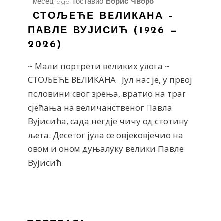
1 месец ago
поставио
Борис Чворо
СТОЉЕЋЕ ВЕЛИКАНА –
ПАВЛЕ ВУЈИСИЋ (1926 —
2026)
~ Мали портрети великих улога ~
СТОЉЕЋЕ ВЕЛИКАНА Јул нас је, у првој
половини свог зрења, вратио на траг
сјећања на величанственог Павла
Вујисића, сада негдје чичу од стотину
љета. Десетог јула се овјековјечио на
овом и оном дуњалуку велики Павле
Вујисић