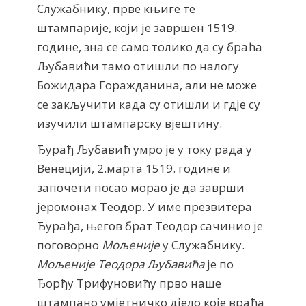
Служабнику, прве књиге те
штампарије, који је завршен 1519.
године, зна се само толико да су браћа
Љубавићи тамо отишли по налогу
Божидара Горажданина, али не може
се закључити када су отишли и гдје су
изучили штампарску вјештину.
Ђурађ Љубавић умро је у току рада у
Венецији, 2.марта 1519. године и
започети посао морао је да заврши
јеромонах Теодор. У име презвитера
Ђурађа, његов брат Теодор сачинио је
поговорно
Мољеније
у Служабнику.
Мољеније Теодора Љубавића
је по
Ђорђу Трифуновићу прво наше
штампано умјетничко дјело које враћа