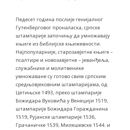
Педесет година послије генијалног
Гутенберговог проналаска, српске
штампарије започињу да умножавају
књиге из библијске књижевности.
Најпопуларније, старозавјетне књиге –
псалтире и новозавјетне – јеванђеља,
служабнике и молитвенике
умножаване су готово свим српским
средњовјековним штампаријама, од
Цетињске 1493, преко штампарије
Божидара Вуковића у Венецији 1519,
штампарије Божидара Горажданина
1519, Рујанске штампарије 1536,
Грачаничке 1539, Милешевске 1544. и