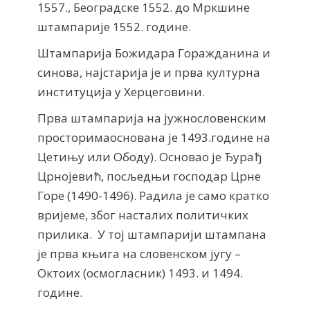
1557., Београдске 1552. до Мркшине
штампарије 1552. године.
Штампарија Божидара Горажданина и
синова, најстарија је и прва културна
институција у Херцеговини.
Прва штампарија на јужнословенским
просторимаоснована је 1493.године на
Цетињу или Ободу). Основао је Ђурађ
Црнојевић, посљедњи господар Црне
Горе (1490-1496). Радила је само кратко
вријеме, због насталих политичких
прилика. У тој штампарији штампана
је прва књига на словенском југу –
Октоих (осмогласник) 1493. и 1494.
године.