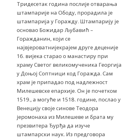
Тридесетак година послије отварања
штампарије на Ободу, прорадила је
штампарија у Горажду. Штампарију је
основао Божидар Љубавић –
Горажданин, који се
највјероватнијекрајем друге деценије
16. вијека старао о манастиру при
храму Светог великомученика Георгија
у Доњој Соптници код Горажда. Сам
храм је припадао под надлежност
Милешевске епархије. Он је почетком
1519., а могуће и 1518. године, послао у
Венецију своје синове Теодора
јеромонаха из Милешеве и брата му
презвитера Ђурђа да изуче
штампарски наук. Из предговора