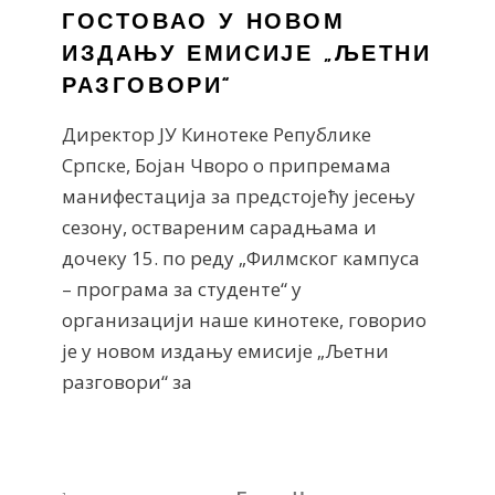
ГОСТОВАО У НОВОМ
ИЗДАЊУ ЕМИСИЈЕ „ЉЕТНИ
РАЗГОВОРИ“
Директор ЈУ Кинотеке Републике
Српске, Бојан Чворо о припремама
манифестација за предстојећу јесењу
сезону, оствареним сарадњама и
дочеку 15. по реду „Филмског кампуса
– програма за студенте“ у
организацији наше кинотеке, говорио
је у новом издању емисије „Љетни
разговори“ за