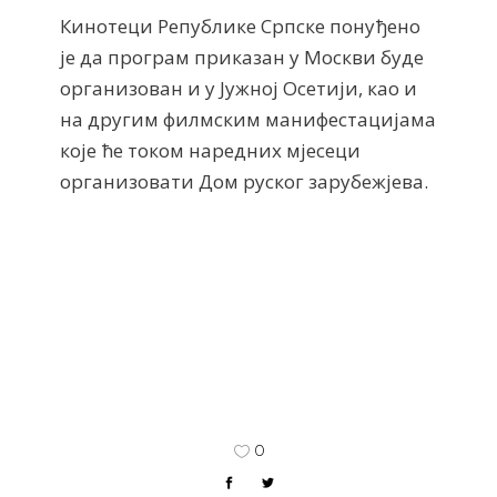
Кинотеци Републике Српске понуђено
је да програм приказан у Москви буде
организован и у Јужној Осетији, као и
на другим филмским манифестацијама
које ће током наредних мјесеци
организовати Дом руског зарубежјева.
0