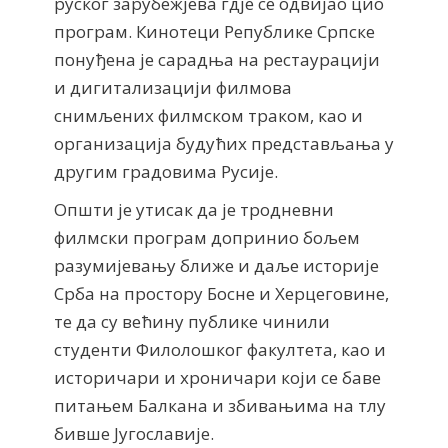
руског зарубежјева гдје се одвијао цио
програм. Кинотеци Републике Српске
понуђена је сарадња на рестаурацији
и дигитализацији филмова
снимљених филмском траком, као и
организација будућих представљања у
другим градовима Русије.
Општи је утисак да је тродневни
филмски програм допринио бољем
разумијевању ближе и даље историје
Срба на простору Босне и Херцеговине,
те да су већину публике чинили
студенти Филолошког факултета, као и
историчари и хроничари који се баве
питањем Балкана и збивањима на тлу
бивше Југославије.