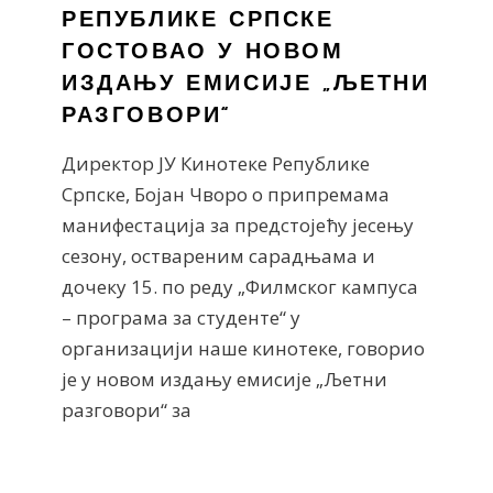
РЕПУБЛИКЕ СРПСКЕ
ГОСТОВАО У НОВОМ
ИЗДАЊУ ЕМИСИЈЕ „ЉЕТНИ
РАЗГОВОРИ“
Директор ЈУ Кинотеке Републике
Српске, Бојан Чворо о припремама
манифестација за предстојећу јесењу
сезону, оствареним сарадњама и
дочеку 15. по реду „Филмског кампуса
– програма за студенте“ у
организацији наше кинотеке, говорио
је у новом издању емисије „Љетни
разговори“ за