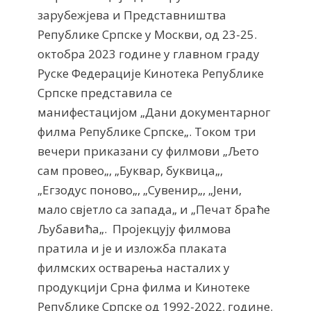
зарубежјева и Представништва
Републике Српске у Москви, од 23-25.
октобра 2023 године у главном граду
Руске Федерације Кинотека Републике
Српске представила се
манифестацијом „Дани документарног
филма Републике Српске„. Током три
вечери приказани су филмови „Љето
сам провео„, „Буквар, буквица„,
„Егзодус поново„, „Сувенир„, „Јени,
мало свјетло са запада„ и „Печат браће
Љубавића„. Пројекцују филмова
пратила и је и изложба плаката
филмских остварења насталих у
продукцији Срна филма и Кинотеке
Републике Српске од 1992-2022. године.