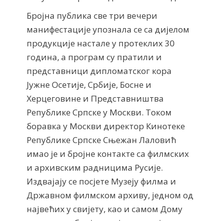
Бројна публика све три вечери
манифестације упознала се са дијелом
продукције настале у протеклих 30
година, а програм су пратили и
представници дипломатског кора
Јужне Осетије, Србије, Босне и
Херцеговине и Представништва
Републике Српске у Москви. Током
боравка у Москви директор Кинотеке
Републике Српске Сњежан Лаловић
имао је и бројне контакте са филмских
и архивским радницима Русије.
Издвајају се посјете Музеју филма и
Државном филмском архиву, једном од
највећих у свијету, као и самом Дому