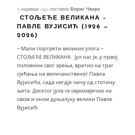
4 седмице ago
поставио
Борис Чворо
СТОЉЕЋЕ ВЕЛИКАНА –
ПАВЛЕ ВУЈИСИЋ (1926 —
2026)
~ Мали портрети великих улога ~
СТОЉЕЋЕ ВЕЛИКАНА Јул нас је, у првој
половини свог зрења, вратио на траг
сјећања на величанственог Павла
Вујисића, сада негдје чичу од стотину
љета. Десетог јула се овјековјечио на
овом и оном дуњалуку велики Павле
Вујисић