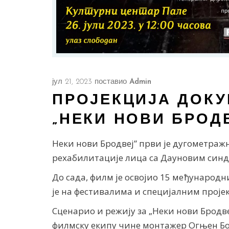
јул 21, 2023
поставио
Admin
ПРОЈЕКЦИЈА ДОК
„НЕКИ НОВИ БРОД
Неки нови Бродвеј” први је дугометраж
рехабилитације лица са Дауновим синдр
До сада, филм је освојио 15 међународ
је на фестивалима и специјалним проје
Сценарио и режију за „Неки нови Бродве
филмску екипу чине монтажер Огњен Б