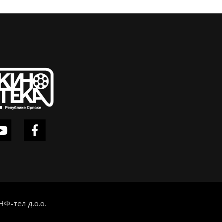
НФ-тел д.о.о.