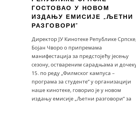
ГОСТОВАО У НОВОМ
ИЗДАЊУ ЕМИСИЈЕ „ЉЕТНИ
РАЗГОВОРИ“
Директор ЈУ Кинотеке Републике Српске
Бојан Чворо о припремама
манифестација за предстојећу јесењу
сезону, оствареним сарадњама и дочек
15. по реду „Филмског кампуса –
програма за студенте“ у организацији
наше кинотеке, говорио је у новом
издању емисије „Љетни разговори“ за