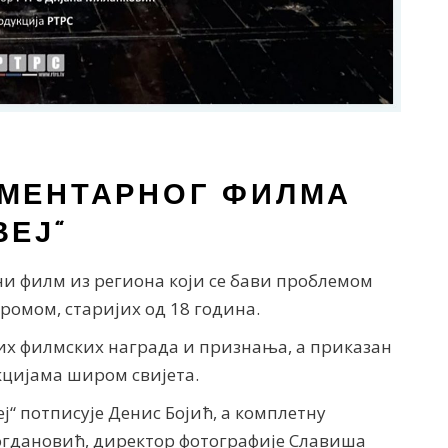
УМЕНТАРНОГ ФИЛМА
ВЕЈ“
ни филм из региона који се бави проблемом
омом, старијих од 18 година.
них филмских награда и признања, а приказан
кцијама широм свијета.
ј“ потписује Денис Бојић, а комплетну
огдановић, директор фотографије Славиша