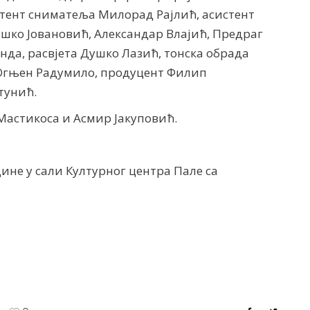
стент сниматеља Милорад Рајлић, асистент
шко Јовановић, Александар Влајић, Предраг
да, расвјета Душко Лазић, тонска обрада
Огњен Радумило, продуцент Филип
тунић.
Мастикоса и Асмир Јакуповић.
одине у сали Културног центра Пале са