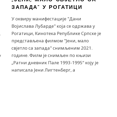
„ЈЕНИ, МАЛО СВЈЕТЛО СА
ЗАПАДА“ У РОГАТИЦИ
У оквиру манифестације "Дани
Војислава Лубарде" која се одржава у
Рогатици, Кинотека Републике Српске је
,
представљена филмом "Јени, мало
свјетло са запада" снимљеним 2021.
године. Филм је снимљен по књизи
у
„Ратни дневник Пале 1993-1995“ коју је
написала Јени Лигтенберг, а