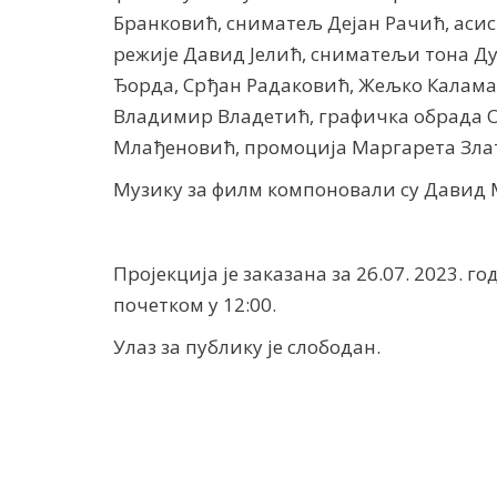
Бранковић, сниматељ Дејан Рачић, аси
режије Давид Јелић, сниматељи тона Ду
Ђорда, Срђан Радаковић, Жељко Каламан
Владимир Владетић, графичка обрада 
Млађеновић, промоција Маргарета Зла
Музику за филм компоновали су Давид 
Пројекција је заказана за 26.07. 2023. г
почетком у 12:00.
Улаз за публику је слободан.