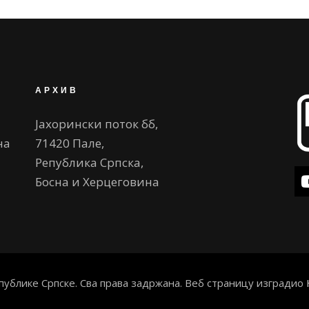
АРХИВ
Јахорински поток бб,
на
71420 Пале,
Република Српска,
Босна и Херцеговина
публике Српске. Сва права задржана. Веб страницу изградио