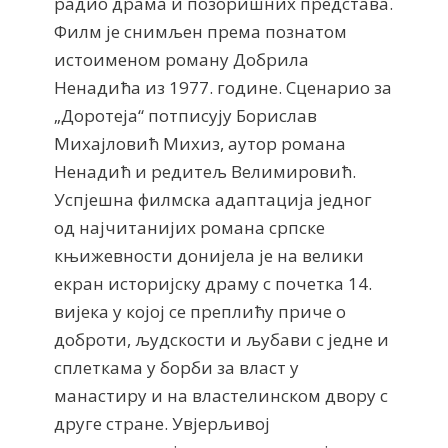
радио драма и позоришних представа.
Филм је снимљен према познатом
истоименом роману Добрила
Ненадића из 1977. године. Сценарио за
„Доротеја“ потписују Борислав
Михајловић Михиз, аутор романа
Ненадић и редитељ Велимировић.
Успјешна филмска адаптација једног
од најчитанијих романа српске
књижевности донијела је на велики
екран историјску драму с почетка 14.
вијека у којој се преплићу приче о
доброти, људскости и љубави с једне и
сплеткама у борби за власт у
манастиру и на властелинском двору с
друге стране. Увјерљивој