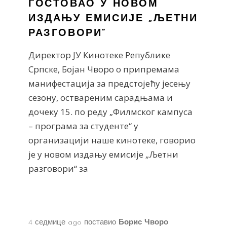
ГОСТОВАО У НОВОМ
ИЗДАЊУ ЕМИСИЈЕ „ЉЕТНИ
РАЗГОВОРИ“
Директор ЈУ Кинотеке Републике
Српске, Бојан Чворо о припремама
манифестација за предстојећу јесењу
сезону, оствареним сарадњама и
дочеку 15. по реду „Филмског кампуса
– програма за студенте“ у
организацији наше кинотеке, говорио
је у новом издању емисије „Љетни
разговори“ за
4 седмице ago
поставио
Борис Чворо