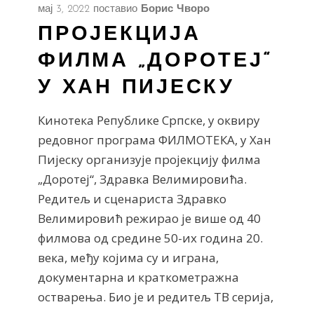
мај 3, 2022
поставио
Борис Чворо
ПРОЈЕКЦИЈА
ФИЛМА „ДОРОТЕЈ“
У ХАН ПИЈЕСКУ
Кинотека Републике Српске, у оквиру
редовног програма ФИЛМОТЕКА, у Хан
Пијеску организује пројекцију филма
„Доротеј“, Здравка Велимировића.
Редитељ и сценариста Здравко
Велимировић режирао је више од 40
филмова од средине 50-их година 20.
века, међу којима су и играна,
документарна и краткометражна
остварења. Био је и редитељ ТВ серија,