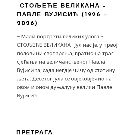
СТОЉЕЋЕ ВЕЛИКАНА –
ПАВЛЕ ВУЈИСИЋ (1926 —
2026)
~ Мали портрети великих улога ~
СТОЉЕЋЕ ВЕЛИКАНА Јул нас је, у првој
половини свог зрења, вратио на траг
сјећања на величанственог Павла
Вујисића, сада негдје чичу од стотину
љета. Десетог јула се овјековјечио на
овом и оном дуњалуку велики Павле
Вујисић
ПРЕТРАГА