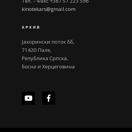
Тел. – Факс +387 57 223 596
kinotekars@gmail.com
АРХИВ
Јахорински поток бб,
71420 Пале,
Република Српска,
Босна и Херцеговина