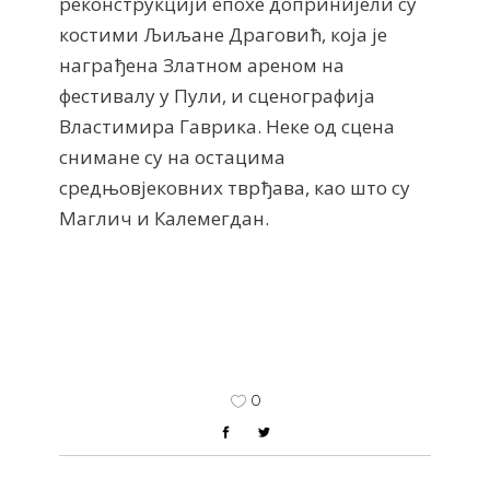
реконструкцији епохе допринијели су
костими Љиљане Драговић, која је
награђена Златном ареном на
фестивалу у Пули, и сценографија
Властимира Гаврика. Неке од сцена
снимане су на остацима
средњовјековних тврђава, као што су
Маглич и Калемегдан.
0