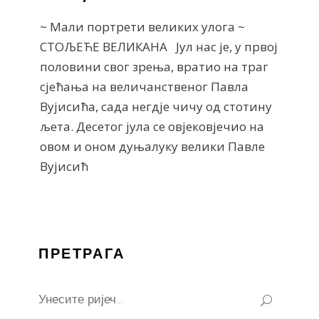
~ Мали портрети великих улога ~
СТОЉЕЋЕ ВЕЛИКАНА Јул нас је, у првој
половини свог зрења, вратио на траг
сјећања на величанственог Павла
Вујисића, сада негдје чичу од стотину
љета. Десетог јула се овјековјечио на
овом и оном дуњалуку велики Павле
Вујисић
ПРЕТРАГА
Search
for: