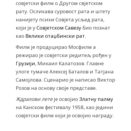
совјетски филм о Другом свјетском
рату. Осликава суровост рата и штету
нанијету психи Совјета усљед рата,
који је у
Совјетском Савезу
био познат
као
Велики отаџбински рат
.
Филм је продуцирао Мосфилм а
режирао је совјетски редитељ рођен у
Грузији
, Михаил Калатозов. Главне
улоге тумаче Алексеј Баталов и Татјана
Самојлова. Сценарио је написао Виктор
Розов на основу своје представе.
Ждралови лете
је освојио
Златну палму
на Канском фестивалу 1958, као једини
совјетски филм који је освојио награду.