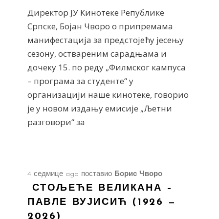
Директор ЈУ Кинотеке Републике
Српске, Бојан Чворо о припремама
манифестација за предстојећу јесењу
сезону, оствареним сарадњама и
дочеку 15. по реду „Филмског кампуса
– програма за студенте“ у
организацији наше кинотеке, говорио
је у новом издању емисије „Љетни
разговори“ за
4 седмице ago
поставио
Борис Чворо
СТОЉЕЋЕ ВЕЛИКАНА –
ПАВЛЕ ВУЈИСИЋ (1926 —
2026)