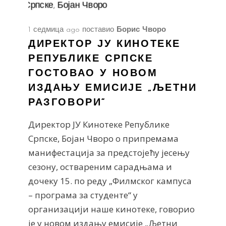
1 седмица ago
поставио
Борис Чворо
ДИРЕКТОР ЈУ КИНОТЕКЕ
РЕПУБЛИКЕ СРПСКЕ
ГОСТОВАО У НОВОМ
ИЗДАЊУ ЕМИСИЈЕ „ЉЕТНИ
РАЗГОВОРИ“
Директор ЈУ Кинотеке Републике
Српске, Бојан Чворо о припремама
манифестација за предстојећу јесењу
сезону, оствареним сарадњама и
дочеку 15. по реду „Филмског кампуса
– програма за студенте“ у
организацији наше кинотеке, говорио
је у новом издању емисије „Љетни