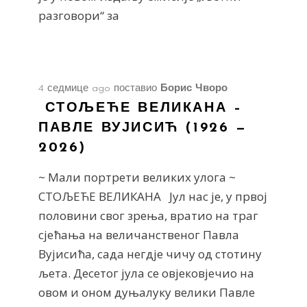
разговори“ за
4 седмице ago
поставио
Борис Чворо
СТОЉЕЋЕ ВЕЛИКАНА –
ПАВЛЕ ВУЈИСИЋ (1926 —
2026)
~ Мали портрети великих улога ~
СТОЉЕЋЕ ВЕЛИКАНА Јул нас је, у првој
половини свог зрења, вратио на траг
сјећања на величанственог Павла
Вујисића, сада негдје чичу од стотину
љета. Десетог јула се овјековјечио на
овом и оном дуњалуку велики Павле