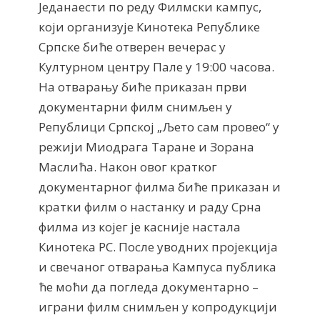
Једанаести по реду Филмски кампус,
који организује Кинотека Републике
Српске биће отверен вечерас у
Културном центру Пале у 19:00 часова.
На отварању биће приказан први
документарни филм снимљен у
Републици Српској „Љето сам провео“ у
режији Миодрага Таране и Зорана
Маслића. Након овог кратког
документарног филма биће приказан и
кратки филм о настанку и раду Срна
филма из којег је касније настала
Кинотека РС. После уводних пројекција
и свечаног отварања Кампуса публика
ће моћи да погледа документарно –
играни филм снимљен у копродукцији