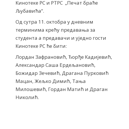
Кинотеке РС и РТРС „Печат браће
Љубавића“.
Од сутра 11. октобра у дневним
терминима крећу предавања за
студента а предавачи и уједно гости
Кинотеке РС ће бити:
Лордан Зафрановић, Ђорђе Кадијевић,
Александар Саша Ердељановић,
Божидар Зечевић, Драгана Пурковић
Мацан, Жељко Димић, Тања
Милошевић, Гордан Матић и Драган
Николић.