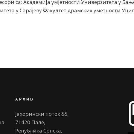
есори са: Академија умјетности Универзитета у Бањ
итета у Сарајеву Факултет драмских уметности Уни
АРХИВ
Јахорински поток бб,
на
71420 Пале,
Република Српска,