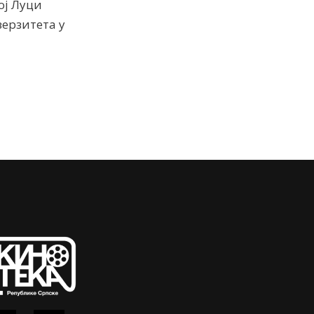
ој Луци
верзитета у