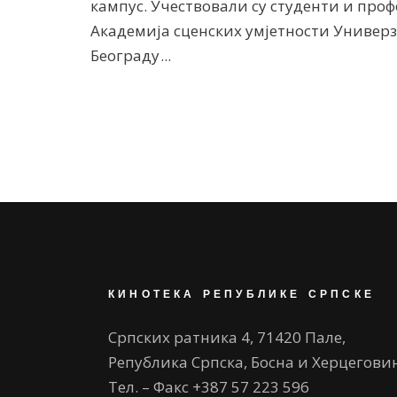
кампус. Учествовали су студенти и проф
Академија сценских умјетности Универз
Београду
КИНОТЕКА РЕПУБЛИКЕ СРПСКЕ
Српских ратника 4, 71420 Пале,
Република Српска, Босна и Херцегови
Тел. – Факс +387 57 223 596