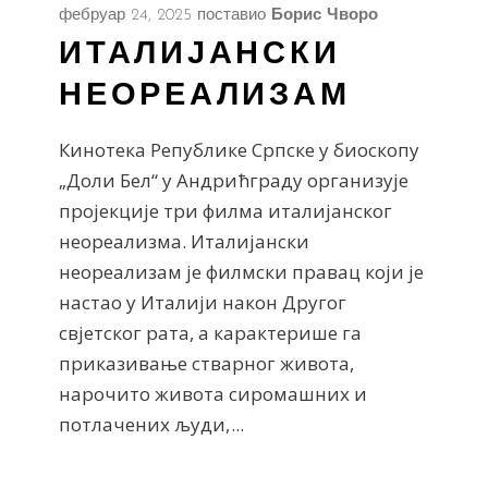
фебруар 24, 2025
поставио
Борис Чворо
ИТАЛИЈАНСКИ
НЕОРЕАЛИЗАМ
Кинотека Републике Српске у биоскопу
„Доли Бел“ у Андрићграду организује
пројекције три филма италијанског
неореализма. Италијански
неореализам је филмски правац који је
настао у Италији након Другог
свјетског рата, а карактерише га
приказивање стварног живота,
нарочито живота сиромашних и
потлачених људи,