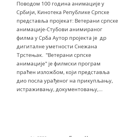
Поводом 100 година анимације у
Србији, Кинотека Републике Српске
представља пројекат: Ветерани српске
анимације-Стубови анимираног
филма у Срба Аутор пројекта је др
дигиталне уметности Снежана
Трстењак. "Ветерани српске
анимације" је филмски програм
праћен изложбом, који представља
дио посла урађеног на прикупљању,
истраживању, документовању,