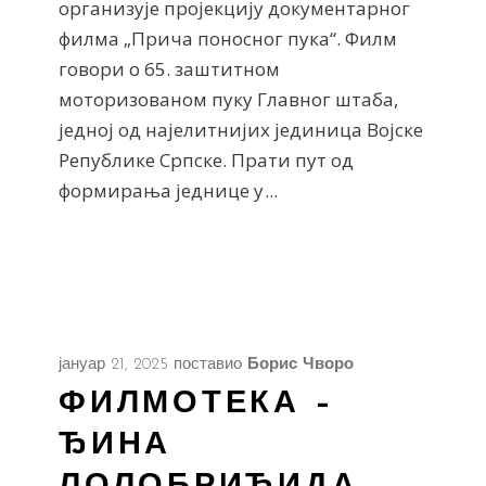
организује пројекцију документарног
филма „Прича поносног пука“. Филм
говори о 65. заштитном
моторизованом пуку Главног штаба,
једној од најелитнијих јединица Војске
Републике Српске. Прати пут од
формирања једнице у
јануар 21, 2025
поставио
Борис Чворо
ФИЛМОТЕКА –
ЂИНА