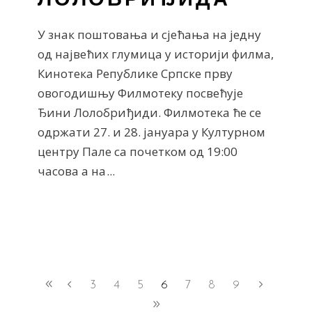
ЛОЛОБРИЂИДА
У знак поштовања и сјећања на једну
од највећих глумица у историји филма,
Кинотека Републике Српске прву
овогодишњу Филмотеку посвећује
Ђини Лолобриђиди. Филмотека ће се
одржати 27. и 28. јануара у Културном
центру Пале са почетком од 19:00
часова а на
3
4
5
6
7
8
9