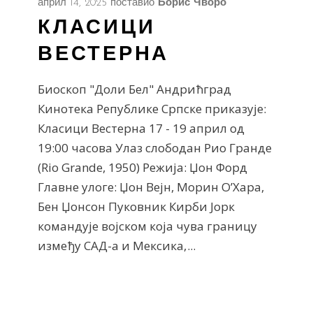
април 14, 2025
поставио
Борис Чворо
КЛАСИЦИ
ВЕСТЕРНА
Биоскоп "Доли Бел" Андрићград
Кинотека Републике Српске приказује:
Класици Вестерна 17 - 19 април од
19:00 часова Улаз слободан Рио Гранде
(Rio Grande, 1950) Режија: Џон Форд
Главне улоге: Џон Вејн, Морин О’Хара,
Бен Џонсон Пуковник Кирби Јорк
командује војском која чува границу
између САД-а и Мексика,