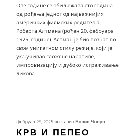
Ове године се обиљежава сто година
од рођења једног од најважнијих
америчких филмских редитеља,
Роберта Алтмана (рођен 20. фебруара
1925. године). Алтман је био познат по
свом уникатном стилу режије, који је
укључивао сложене наративе,
импровизацију и дубоко истраживање
ликова.
фебруар 28, 2025
поставио
Борис Чворо
КРВ И ПЕПЕО