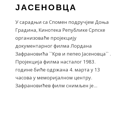
ЈАСЕНОВЦА
У сарадњи са Спомен подручјем Доња
Градина, Кинотека Републике Српске
организоваће пројекцију
документарног филма Лордана
Зафрановића ``Крв и пепео Јасеновца`` .
Пројекција филма насталог 1983.
године биће одржана 4. марта у 13
часова у меморијалном центру.
Зафрановићев филм снимљен је