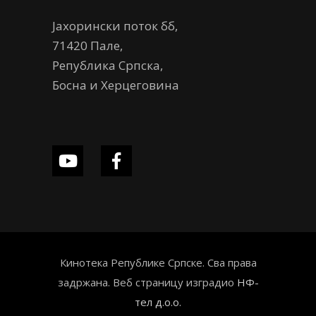
Јахорински поток бб,
71420 Пале,
Република Српска,
Босна и Херцеговина
Кинотека Републике Српске. Сва права
задржана. Веб страницу изградио
НФ-
тел д.о.о.