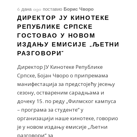
6 дана ago
поставио
Борис Чворо
ДИРЕКТОР ЈУ КИНОТЕКЕ
РЕПУБЛИКЕ СРПСКЕ
ГОСТОВАО У НОВОМ
ИЗДАЊУ ЕМИСИЈЕ „ЉЕТНИ
РАЗГОВОРИ“
Директор ЈУ Кинотеке Републике
Српске, Бојан Чворо о припремама
манифестација за предстојећу јесењу
сезону, оствареним сарадњама и
дочеку 15. по реду „Филмског кампуса
– програма за студенте“ у
организацији наше кинотеке, говорио
је у новом издању емисије „Љетни
разговори“ за