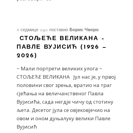
4 седмице ago
поставио
Борис Чворо
СТОЉЕЋЕ ВЕЛИКАНА –
ПАВЛЕ ВУЈИСИЋ (1926 —
2026)
~ Мали портрети великих улога ~
СТОЉЕЋЕ ВЕЛИКАНА Јул нас је, у првој
половини свог зрења, вратио на траг
сјећања на величанственог Павла
Вујисића, сада негдје чичу од стотину
љета. Десетог јула се овјековјечио на
овом и оном дуњалуку велики Павле
Вујисић