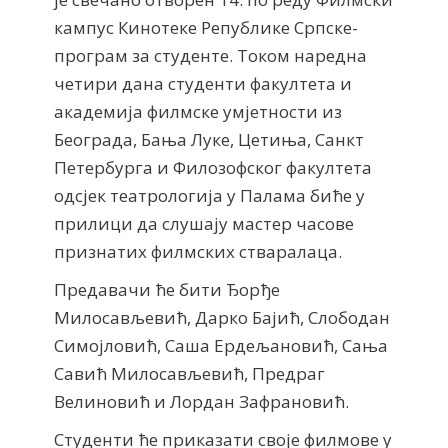
кампус Кинотеке Републике Српске-
програм за студенте. Током наредна
четири дана студенти факултета и
академија филмске умјетности из
Београда, Бања Луке, Цетиња, Санкт
Петербурга и Филозофског факултета
одсјек театрологија у Палама биће у
прилици да слушају мастер часове
признатих филмских стваралаца.
Предавачи ће бити Ђорђе
Милосављевић, Дарко Бајић, Слободан
Симојловић, Саша Ердељановић, Сања
Савић Милосављевић, Предраг
Велиновић и Лордан Зафрановић.
Студенти ће приказати своје филмове у