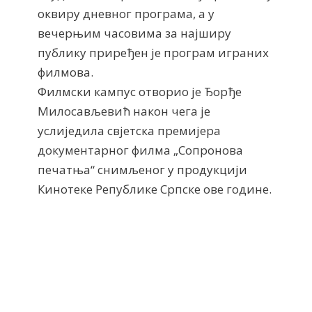
оквиру дневног програма, а у
вечерњим часовима за најширу
публику приређен је програм играних
филмова.
Филмски кампус отворио је Ђорђе
Милосављевић након чега је
услиједила свјетска премијера
документарног филма „Сопронова
печатња“ снимљеног у продукцији
Кинотеке Републике Српске ове године.