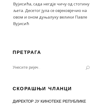
Вујисића, сада негдје чичу од стотину
љета. Десетог јула се овјековјечио на
овом и оном дуњалуку велики Павле
Вујисић
ПРЕТРАГА
Search
for:
СКОРАШЊИ ЧЛАНЦИ
ДИРЕКТОР ЈУ КИНОТЕКЕ РЕПУБЛИКЕ