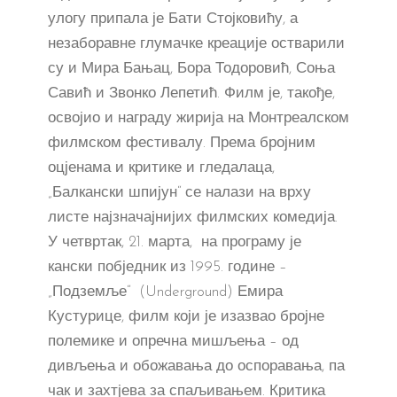
улогу припала је Бати Стојковићу, а
незаборавне глумачке креације остварили
су и Мира Бањац, Бора Тодоровић, Соња
Савић и Звонко Лепетић. Филм је, такође,
освојио и награду жирија на Монтреалском
филмском фестивалу. Према бројним
оцјенама и критике и гледалаца,
„Балкански шпијун“ се налази на врху
листе најзначајнијих филмских комедија.
У четвртак, 21. марта, на програму је
кански побједник из 1995. године –
„Подземље“ (Underground) Емира
Кустурице, филм који је изазвао бројне
полемике и опречна мишљења – од
дивљења и обожавања до оспоравања, па
чак и захтјева за спаљивањем. Критика