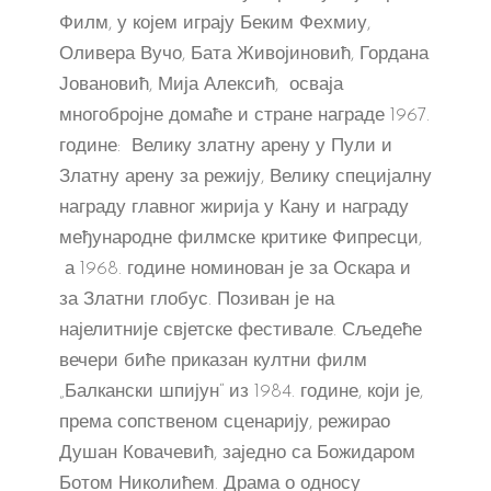
Филм, у којем играју Беким Фехмиу,
Оливера Вучо, Бата Живојиновић, Гордана
Јовановић, Мија Алексић, осваја
многобројне домаће и стране награде 1967.
године: Велику златну арену у Пули и
Златну арену за режију, Велику специјалну
награду главног жирија у Кану и награду
међународне филмске критике Фипресци,
а 1968. године номинован је за Оскара и
за Златни глобус. Позиван је на
најелитније свјетске фестивале. Сљедеће
вечери биће приказан култни филм
„Балкански шпијун“ из 1984. године, који је,
према сопственом сценарију, режирао
Душан Ковачевић, заједно са Божидаром
Ботом Николићем. Драма о односу