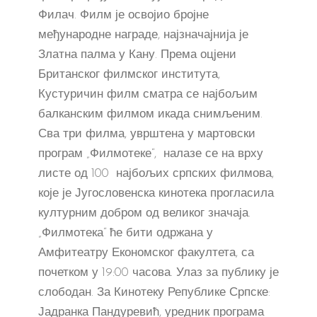
Филач. Филм је освојио бројне
међународне награде, најзначајнија је
Златна палма у Кану. Према оцјени
Британског филмског института,
Кустуричин филм сматра се најбољим
балканским филмом икада снимљеним.
Сва три филма, уврштена у мартовски
програм „Филмотеке“, налазе се на врху
листе од 100 најбољих српских филмова,
које је Југословенска кинотека прогласила
културним добром од великог значаја.
„Филмотека“ ће бити одржана у
Амфитеатру Економског факултета, са
почетком у 19:00 часова. Улаз за публику је
слободан. За Кинотеку Републике Српске:
Јадранка Пандуревић, уредник програма