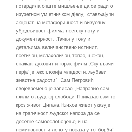
потврдила опште мишљење да се ради о
изузетном умјетничком дјелу, стављајући
акценат на метафоричност и визуелну
убједљивост филма, поетску ноту и
документарност. „Тачан у тону и
детаљима, величанствено истинит,
поетичан, мелахоличан, топао, њежан,
снажан, духовит и горак, филм „Скупљачи
перја“ је „експлозија младости, љубави,
животне радости“. Сам Петровић
својевремено је записао: „Направио сам
филм о људској слободи. Приказао сам то
кроз живот Цигана. Њихов живот указује
на трагичност људског напора да се
досегне самоослобођење, и на
неминовност и лепоту пораза у тој борби”.