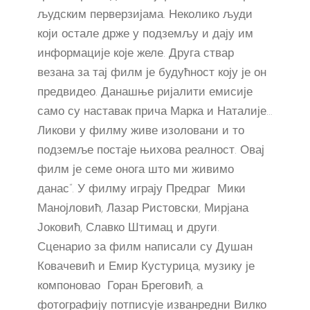
људским перверзијама. Неколико људи
који остале држе у подземљу и дају им
информације које желе. Друга ствар
везана за тај филм је будућност коју је он
предвидео. Данашње ријалити емисије
само су наставак прича Марка и Наталије…
Ликови у филму живе изоловани и то
подземље постаје њихова реалност. Овај
филм је семе онога што ми живимо
данас“. У филму играју Предраг Мики
Манојловић, Лазар Ристовски, Мирјана
Јоковић, Славко Штимац и други.
Сценарио за филм написали су Душан
Ковачевић и Емир Кустурица, музику је
компоновао Горан Бреговић, а
фотографију потписује изванредни Вилко