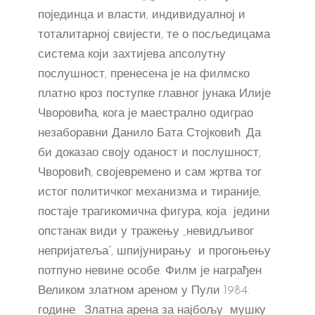
појединца и власти, индивидуалној и
тоталитарној свијести, те о посљедицама
система који захтијева апсолутну
послушност, пренесена је на филмско
платно кроз поступке главног јунака Илије
Чворовића, кога је маестрално одиграо
незаборавни Данило Бата Стојковић. Да
би доказао своју оданост и послушност,
Чворовић, својевремено и сам жртва тог
истог политичког механизма и тираније,
постаје трагикомична фигура, која једини
опстанак види у тражењу „невидљивог
непријатеља“, шпијунирању и прогоњењу
потпуно невине особе. Филм је награђен
Великом златном ареном у Пули 1984.
године. Златна арена за најбољу мушку