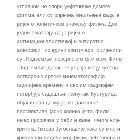
углавном не спори умјетничке домете
филма, али су опречна мишљења када је
ријеч о политичком значењу филма. Док
једни сматрају да је ријеч о
антинационалистичкој и антиратној
алегорији, поједини критичари оцијенили
су „Подземље“ просрпским филмом. Филм
„Подземље“ данас се убраја међу култна
остварења српске кинематографије,
одолијева времену и својим садржајем
потврђује садашњи тренутак. Кустурица
објашњава да му је, из данашње
перспективе, јасно колико је тај филм
имао пророчког у себи и каже: „Филм није
критика Титове Југославије, како су многи
критичари видели мој филм, већ говори о