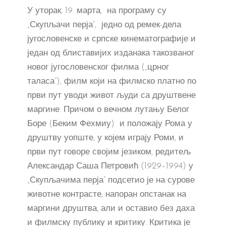
У уторак, 19. марта, на програму су
„Скупљачи перја”, једно од ремек-дела
југословенске и српске кинематографије и
један од блиставијих изданака такозваног
новог југословенског филма („црног
таласа“), филм који на филмско платно по
први пут уводи живот људи са друштвене
маргине. Причом о вечном лутању Белог
Боре (Беким Фехмиу) и положају Рома у
друштву уопште, у којем играју Роми, и
први пут говоре својим језиком, редитељ
Александар Саша Петровић (1929–1994) у
„Скупљачима перја” подсетио је на сурове
животне контрасте, напоран опстанак на
маргини друштва, али и оставио без даха
и филмску публику и критику. Критика је