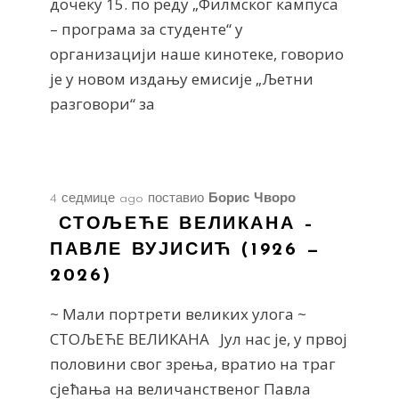
дочеку 15. по реду „Филмског кампуса
– програма за студенте“ у
организацији наше кинотеке, говорио
је у новом издању емисије „Љетни
разговори“ за
4 седмице ago
поставио
Борис Чворо
СТОЉЕЋЕ ВЕЛИКАНА –
ПАВЛЕ ВУЈИСИЋ (1926 —
2026)
~ Мали портрети великих улога ~
СТОЉЕЋЕ ВЕЛИКАНА Јул нас је, у првој
половини свог зрења, вратио на траг
сјећања на величанственог Павла