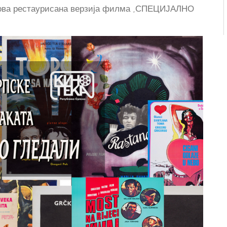
нова рестаурисана верзија филма „СПЕЦИЈАЛНО