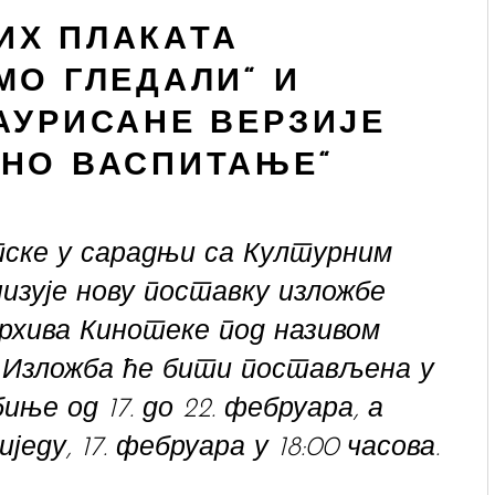
ИХ ПЛАКАТА
МО ГЛЕДАЛИ“ И
АУРИСАНЕ ВЕРЗИЈЕ
ЛНО ВАСПИТАЊЕ“
ске у сарадњи са Културним
изује нову поставку изложбе
рхива Кинотеке под називом
“. Изложба ће бити постављена у
ње од 17. до 22. фебруара, а
еду, 17. фебруара у 18:00 часова.