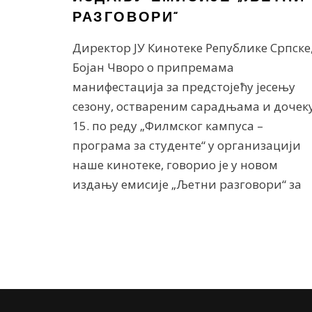
РАЗГОВОРИ“
Директор ЈУ Кинотеке Републике Српске
Бојан Чворо о припремама
манифестација за предстојећу јесењу
сезону, оствареним сарадњама и дочек
15. по реду „Филмског кампуса –
програма за студенте“ у организацији
наше кинотеке, говорио је у новом
издању емисије „Љетни разговори“ за