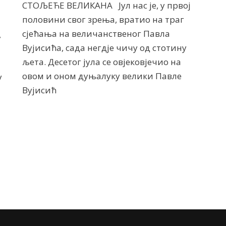
СТОЉЕЋЕ ВЕЛИКАНА Јул нас је, у првој
половини свог зрења, вратио на траг
сјећања на величанственог Павла
,
Вујисића, сада негдје чичу од стотину
љета. Десетог јула се овјековјечио на
овом и оном дуњалуку велики Павле
у
Вујисић