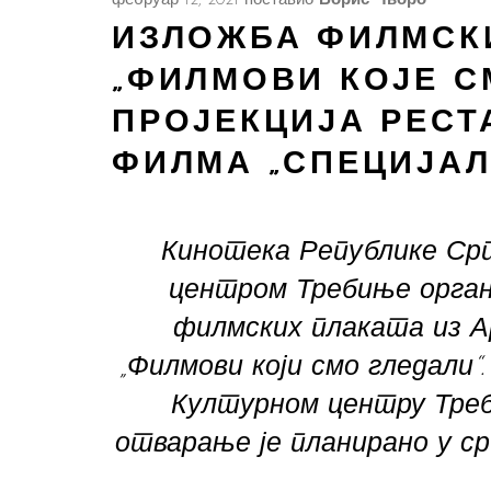
фебруар 12, 2021
поставио
Борис Чворо
ИЗЛОЖБА ФИЛМСК
„ФИЛМОВИ КОЈЕ С
ПРОЈЕКЦИЈА РЕСТ
ФИЛМА „СПЕЦИЈА
Кинотека Републике Срп
центром Требиње орган
филмских плаката из А
„Филмови који смо гледали
Културном центру Треби
отварање је планирано у сриј