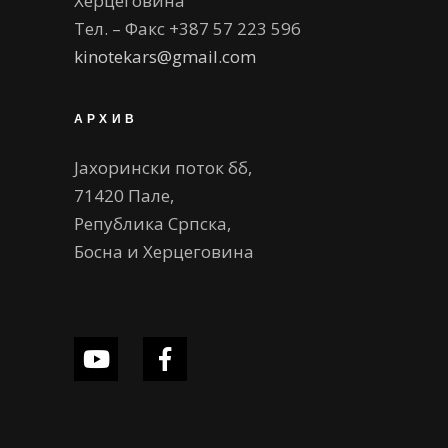
Херцеговина
Тел. – Факс +387 57 223 596
kinotekars@gmail.com
АРХИВ
Јахорински поток бб,
71420 Пале,
Република Српска,
Босна и Херцеговина