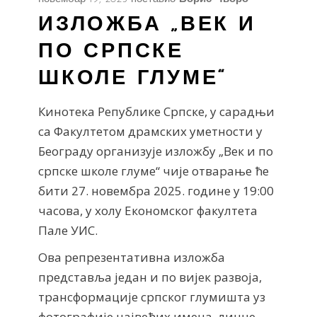
ИЗЛОЖБА „ВЕК И
ПО СРПСКЕ
ШКОЛЕ ГЛУМЕ“
Кинотека Републике Српске, у сарадњи
са Факултетом драмских уметности у
Београду организује изложбу „Век и по
српске школе глуме“ чије отварање ће
бити 27. новембра 2025. године у 19:00
часова, у холу Економског факултета
Пале УИС.
Ова репрезентативна изложба
представља један и по вијек развоја,
трансформације српског глумишта уз
фотографије највећих имена, личне