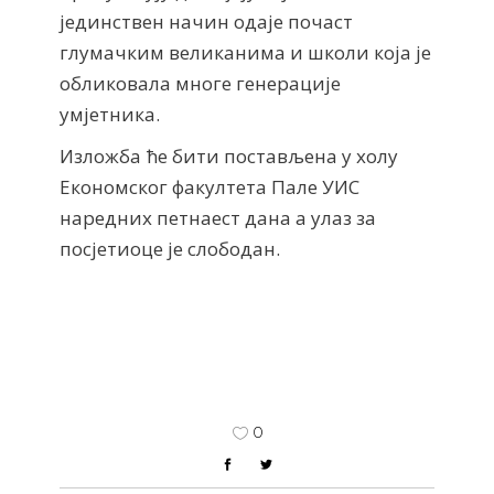
јединствен начин одаје почаст
глумачким великанима и школи која је
обликовала многе генерације
умјетника.
Изложба ће бити постављена у холу
Економског факултета Пале УИС
наредних петнаест дана а улаз за
посјетиоце је слободан.
0