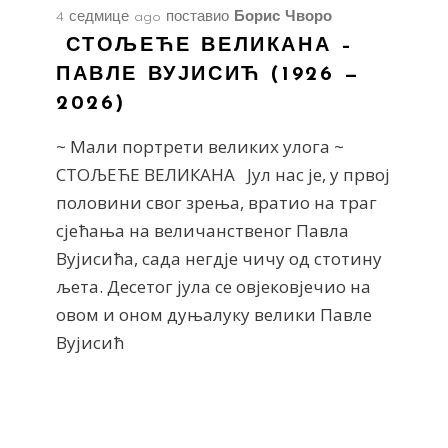
4 седмице ago
поставио
Борис Чворо
СТОЉЕЋЕ ВЕЛИКАНА –
ПАВЛЕ ВУЈИСИЋ (1926 —
2026)
~ Мали портрети великих улога ~
СТОЉЕЋЕ ВЕЛИКАНА Јул нас је, у првој
половини свог зрења, вратио на траг
сјећања на величанственог Павла
Вујисића, сада негдје чичу од стотину
љета. Десетог јула се овјековјечио на
овом и оном дуњалуку велики Павле
Вујисић