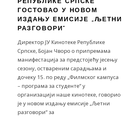
РЕПУБЛИКЕ СРПСКЕ
ГОСТОВАО У НОВОМ
ИЗДАЊУ ЕМИСИЈЕ „ЉЕТНИ
РАЗГОВОРИ“
Директор ЈУ Кинотеке Републике
Српске, Бојан Чворо о припремама
манифестација за предстојећу јесењу
сезону, оствареним сарадњама и
дочеку 15. по реду „Филмског кампуса
– програма за студенте“ у
организацији наше кинотеке, говорио
је у новом издању емисије „Љетни
разговори“ за