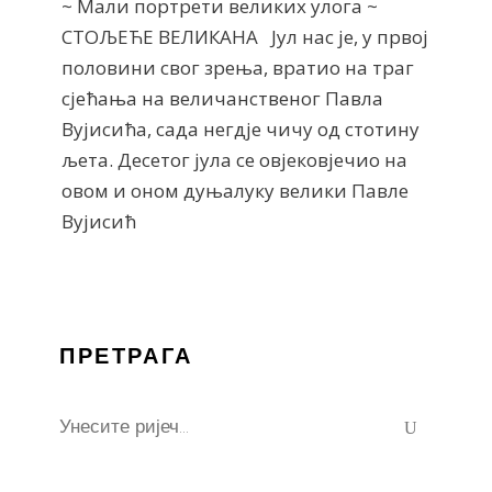
~ Мали портрети великих улога ~
СТОЉЕЋЕ ВЕЛИКАНА Јул нас је, у првој
половини свог зрења, вратио на траг
сјећања на величанственог Павла
Вујисића, сада негдје чичу од стотину
љета. Десетог јула се овјековјечио на
овом и оном дуњалуку велики Павле
Вујисић
ПРЕТРАГА
Search
for: