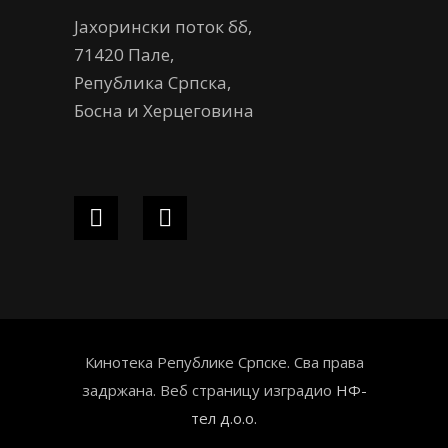
Јахорински поток бб,
71420 Пале,
Република Српска,
Босна и Херцеговина
Кинотека Републике Српске. Сва права
задржана. Веб страницу изградио
НФ-
тел д.о.о.