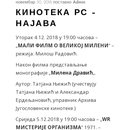
новембар 30, 2018
поставио
Admin
КИНОТЕКА РС –
НАЈАВА
Уторак 4.12. 2018 у 19:00 часова –
„
МАЛИ ФИЛМ О ВЕЛИКОЈ МИЛЕНИ
“ –
режија: Милош Радовић.
Након филма представљање
монографије „
Милена Дравић
„.
Аутор: Татјана Њежић (учествују
Татјана Њежић и Александар
Ердељановић, управник Архива
Југословенске кинотеке.)
Сриједа 5.12.2018 у 19:00 часова – „
WR
МИСТЕРИЈЕ ОРГАНИЗМА
“ 1971. –