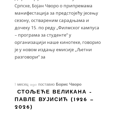
Српске, Бојан Чворо о припремама
манифестација за предстојећу јесењу
сезону, оствареним сарадњама и
дочеку 15. по реду „Филмског кампуса
– програма за студенте“ у
организацији наше кинотеке, говорио
је у новом издању емисије „Љетни
разговори“ за
1 месец ago
поставио
Борис Чворо
СТОЉЕЋЕ ВЕЛИКАНА –
ПАВЛЕ ВУЈИСИЋ (1926 —
2026)