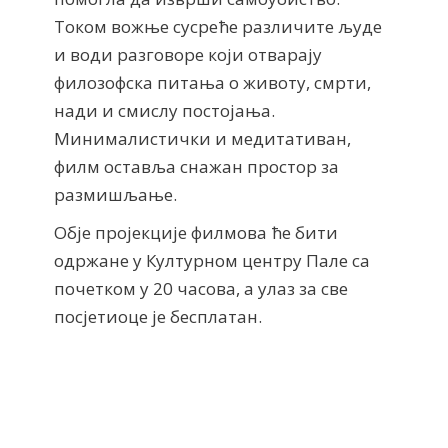
Током вожње сусреће различите људе
и води разговоре који отварају
филозофска питања о животу, смрти,
нади и смислу постојања.
Минималистички и медитативан,
филм оставља снажан простор за
размишљање.
Обје прoјекције филмова ће бити
одржане у Културном центру Пале са
почетком у 20 часова, а улаз за све
посјетиоце је бесплатан.