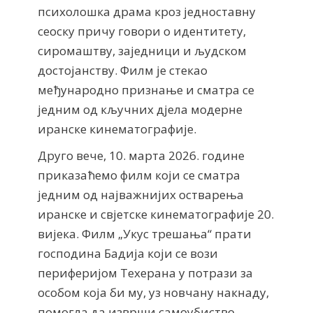
психолошка драма кроз једноставну
сеоску причу говори о идентитету,
сиромаштву, заједници и људском
достојанству. Филм је стекао
међународно признање и сматра се
једним од кључних дјела модерне
иранске кинематографије.
Друго вече, 10. марта 2026. године
приказаћемо филм који се сматра
једним од најважнијих остварења
иранске и свјетске кинематографије 20.
вијека. Филм „Укус трешања“ прати
господина Бадија који се вози
периферијом Техерана у потрази за
особом која би му, уз новчану накнаду,
помогла да изврши самоубиство.