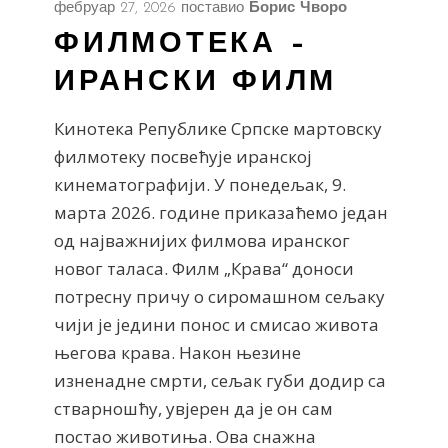
фебруар 27, 2026
поставио
Борис Чворо
ФИЛМОТЕКА –
ИРАНСКИ ФИЛМ
Кинотека Републике Српске мартовску
филмотеку посвећује иранској
кинематографији. У понедељак, 9.
марта 2026. године приказаћемо један
од најважнијих филмова иранског
новог таласа. Филм „Крава“ доноси
потресну причу о сиромашном сељаку
чији је једини понос и смисао живота
његова крава. Након њезине
изненадне смрти, сељак губи додир са
стварношћу, увјерен да је он сам
постао животиња. Ова снажна