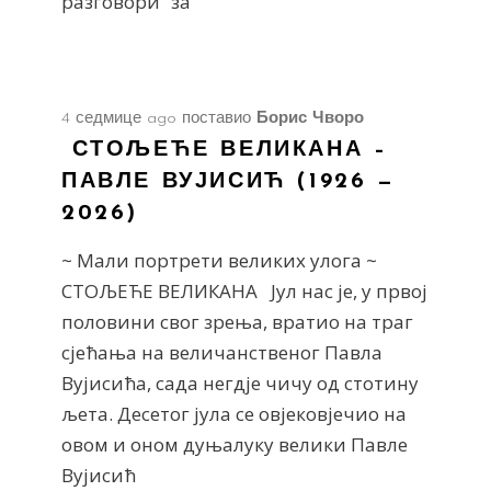
разговори“ за
4 седмице ago
поставио
Борис Чворо
СТОЉЕЋЕ ВЕЛИКАНА –
ПАВЛЕ ВУЈИСИЋ (1926 —
2026)
~ Мали портрети великих улога ~
СТОЉЕЋЕ ВЕЛИКАНА Јул нас је, у првој
половини свог зрења, вратио на траг
сјећања на величанственог Павла
Вујисића, сада негдје чичу од стотину
љета. Десетог јула се овјековјечио на
овом и оном дуњалуку велики Павле
Вујисић