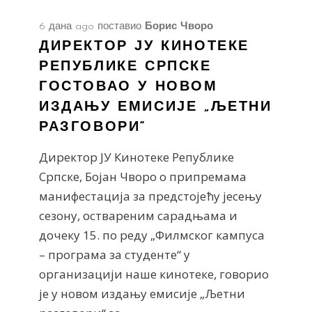
6 дана ago
поставио
Борис Чворо
ДИРЕКТОР ЈУ КИНОТЕКЕ
РЕПУБЛИКЕ СРПСКЕ
ГОСТОВАО У НОВОМ
ИЗДАЊУ ЕМИСИЈЕ „ЉЕТНИ
РАЗГОВОРИ“
Директор ЈУ Кинотеке Републике
Српске, Бојан Чворо о припремама
манифестација за предстојећу јесењу
сезону, оствареним сарадњама и
дочеку 15. по реду „Филмског кампуса
– програма за студенте“ у
организацији наше кинотеке, говорио
је у новом издању емисије „Љетни