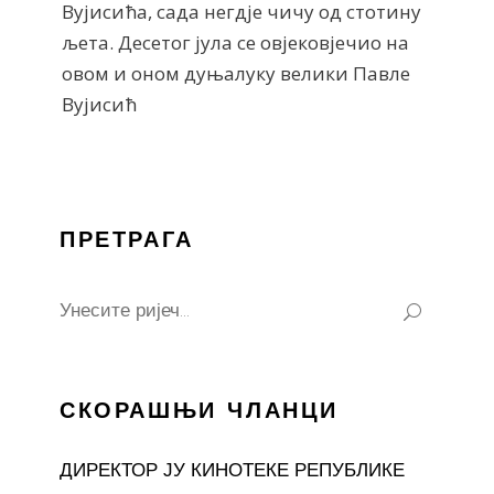
Вујисића, сада негдје чичу од стотину
љета. Десетог јула се овјековјечио на
овом и оном дуњалуку велики Павле
Вујисић
ПРЕТРАГА
Search
for:
СКОРАШЊИ ЧЛАНЦИ
ДИРЕКТОР ЈУ КИНОТЕКЕ РЕПУБЛИКЕ