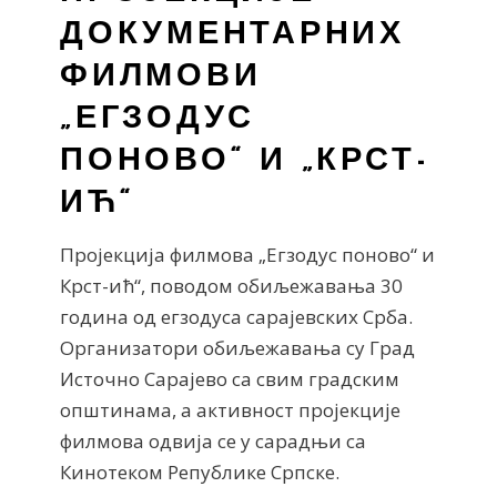
ДОКУМЕНТАРНИХ
ФИЛМОВИ
„ЕГЗОДУС
ПОНОВО“ И „КРСТ-
ИЋ“
Пројекција филмова „Егзодус поново“ и
Крст-ић“, поводом обиљежавања 30
година од егзодуса сарајевских Срба.
Организатори обиљежавања су Град
Источно Сарајево са свим градским
општинама, а активност пројекције
филмова одвија се у сарадњи са
Кинотеком Републике Српске.