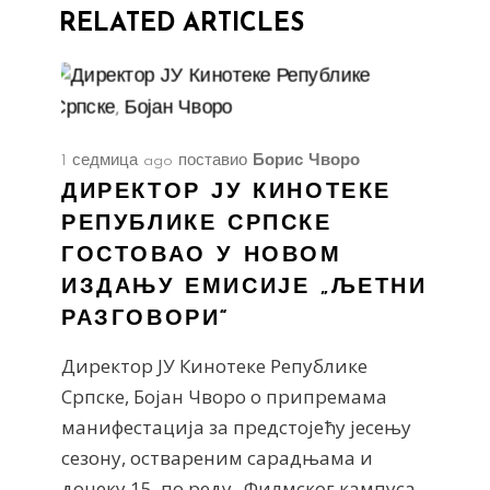
RELATED ARTICLES
1 седмица ago
поставио
Борис Чворо
ДИРЕКТОР ЈУ КИНОТЕКЕ
РЕПУБЛИКЕ СРПСКЕ
ГОСТОВАО У НОВОМ
ИЗДАЊУ ЕМИСИЈЕ „ЉЕТНИ
РАЗГОВОРИ“
Директор ЈУ Кинотеке Републике
Српске, Бојан Чворо о припремама
манифестација за предстојећу јесењу
сезону, оствареним сарадњама и
дочеку 15. по реду „Филмског кампуса