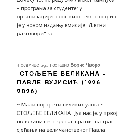
– програма за студенте“ у
организацији наше кинотеке, говорио
је у новом издању емисије „Љетни
разговори“ за
4 седмице ago
поставио
Борис Чворо
СТОЉЕЋЕ ВЕЛИКАНА –
ПАВЛЕ ВУЈИСИЋ (1926 —
2026)
~ Мали портрети великих улога ~
СТОЉЕЋЕ ВЕЛИКАНА Јул нас је, у првој
половини свог зрења, вратио на траг
сјећања на величанственог Павла