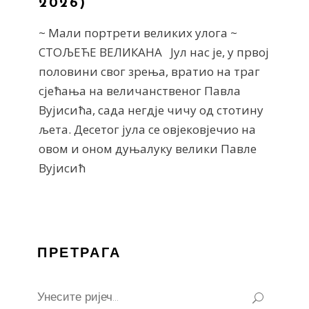
2026)
~ Мали портрети великих улога ~
СТОЉЕЋЕ ВЕЛИКАНА Јул нас је, у првој
половини свог зрења, вратио на траг
сјећања на величанственог Павла
Вујисића, сада негдје чичу од стотину
љета. Десетог јула се овјековјечио на
овом и оном дуњалуку велики Павле
Вујисић
ПРЕТРАГА
Search
for: