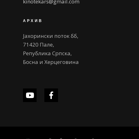
kinotekars@gmail.com
АРХИВ
Јахорински поток бб,
71420 Пале,
Република Српска,
Босна и Херцеговина